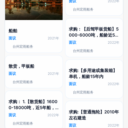
面议
2022年
台州宏雨船务
求购：【后驾甲板货船】5
船舶
000-6000吨，船龄近5年
面议
2021年
内的
面议
2022年
台州宏雨船务
台州宏雨船务
散货，甲板船
求购:【多用途或集装箱】
面议
2021年
单机，船龄15年内
台州宏雨船务
面议
2022年
台州宏雨船务
求购： 1.【散货船】1600
0-18000吨，近5年船，
求购:【普通拖轮】2010年
满载吃水不超8.5米，单车
面议
2022年
左右建造
2.【散货船】20000-230
台州宏雨船务
00吨，最好2009年左右
面议
2022年