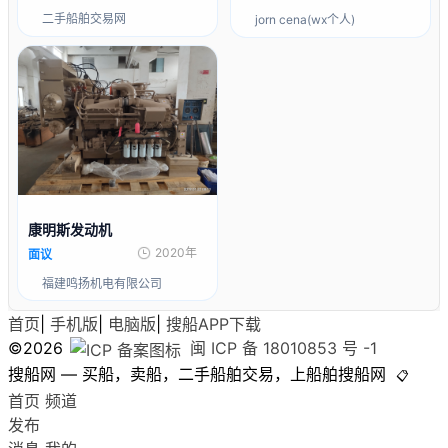
二手船舶交易网
jorn cena(wx个人)
康明斯发动机
2020年
面议
福建鸣扬机电有限公司
首页
|
手机版
|
电脑版
|
搜船APP下载
©2026
闽 ICP 备 18010853 号 -1
搜船网 — 买船，卖船，二手船舶交易，上船舶搜船网
📋
首页
频道
发布