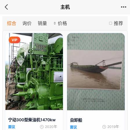
主机
综合
询价
销量
价格
推荐
VIP
宁动300型柴油机1470kw
自卸船
2020年
2019年
面议
面议