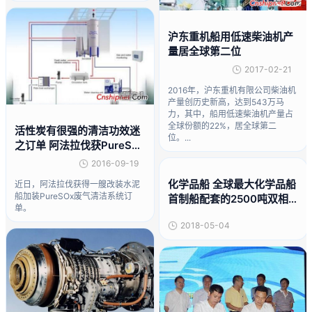
沪东重机船用低速柴油机产
量居全球第二位
2017-02-21
2016年，沪东重机有限公司柴油机
产量创历史新高，达到543万马
力，其中，船用低速柴油机产量占
全球份额的22%，居全球第二
活性炭有很强的清洁功效迷
位。...
之订单 阿法拉伐获PureSOx
废气清洁系统订单
2016-09-19
化学品船 全球最大化学品船
近日，阿法拉伐获得一艘改装水泥
船加装PureSOx废气清洁系统订
首制船配套的2500吨双相不
单。
锈钢钢板顺利交付
2018-05-04