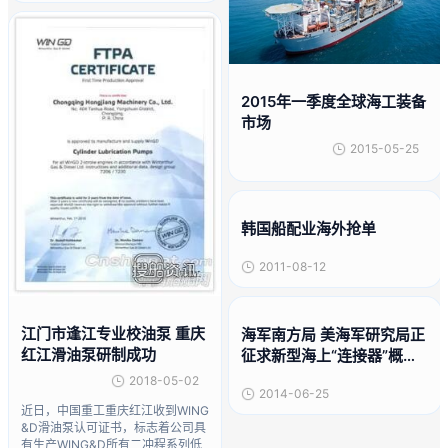
2015年一季度全球海工装备
市场
2015-05-25
韩国船配业海外抢单
2011-08-12
江门市逢江专业校油泵 重庆
海军南方局 美海军研究局正
红江滑油泵研制成功
征求新型海上“连接器”概念
与技术
2018-05-02
2014-06-25
近日，中国重工重庆红江收到WING
&D滑油泵认可证书，标志着公司具
有生产WING&D所有二冲程系列低