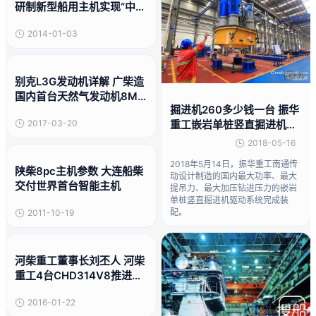
研制新型船用主机实现“中国
创造”
2014-01-03
别克L3G发动机详解 广柴造
国内首台天然气发动机8M2
掘进机260多少钱一台 振华
3G性能指标顺利达标
重工嵌岩单桩竖直掘进机驱
2017-03-20
动系统完成装配
2018-05-16
2018年5月14日，振华重工南通传
陕柴8pc主机参数 大连船柴
动设计制造的国内最大功率、最大
交付世界首台智能主机
提吊力、最大加压钻进压力的嵌岩
单桩竖直掘进机驱动系统完成装
配。
2011-10-19
河柴重工董事长刘丕人 河柴
重工4台CHD314V8推进主
机成功交付
2016-01-22