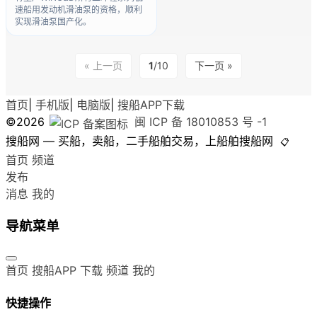
速船用发动机滑油泵的资格，顺利
实现滑油泵国产化。
« 上一页
1
/10
下一页 »
首页
|
手机版
|
电脑版
|
搜船APP下载
©2026
闽 ICP 备 18010853 号 -1
搜船网 — 买船，卖船，二手船舶交易，上船舶搜船网
📋
首页
频道
发布
消息
我的
导航菜单
首页
搜船APP 下载
频道
我的
快捷操作