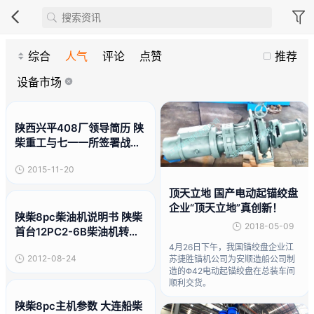
综合
人气
评论
点赞
推荐
设备市场
陕西兴平408厂领导简历 陕
柴重工与七一一所签署战略
合作协议
2015-11-20
顶天立地 国产电动起锚绞盘
企业“顶天立地”真创新！
陕柴8pc柴油机说明书 陕柴
2018-05-09
首台12PC2-6B柴油机转入
试验站
4月26日下午，我国锚绞盘企业江
2012-08-24
苏捷胜锚机公司为安顺造船公司制
造的Φ42电动起锚绞盘在总装车间
顺利交货。
陕柴8pc主机参数 大连船柴