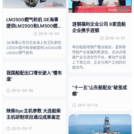
LM2500燃气轮机 GE海事
涟钢福利企业公司 8家造船
提供LM2500和LM500燃气
企业携手涟钢
轮机
2018-10-03
2018-10-01
GE海事公司为日本海上自卫队新的
举办船舶用钢产需对接会，是探索
22DDH直升机母舰提供LM2500和
传统产业发展的新途径，点对点搭
LM500燃气轮机
建产业交流合作平台，推动产业链
上下游之间、企业与用户之间的对
接合作。
我国船配出口增长驶入“慢车
道”
“十一五”山东船配业“破茧成
2013-04-26
蝶”
2011-07-12
陕柴8pc主机参数 大连船柴
主机研制项目通过成果鉴定
2013-09-17