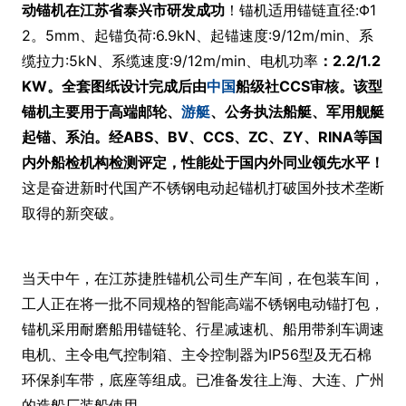
动锚机在江苏省泰兴市研发成功
！锚机适用锚链直径:Φ1
2。5mm、起锚负荷:6.9kN、起锚速度:9/12m/min、系
缆拉力:5kN、系缆速度:9/12m/min、电机功率
：2.2/1.2
KW。全套图纸设计完成后由
中国
船级社CCS审核。该型
锚机主要用于高端邮轮、
游艇
、公务执法船艇、军用舰艇
起锚、系泊。经ABS、BV、CCS、ZC、ZY、RINA等国
内外船检机构检测评定，
性能处于国内外同业领先水平
！
这是奋进新时代国产不锈钢电动起锚机打破国外技术垄断
取得的新突破。
当天中午，在江苏捷胜锚机公司生产车间，在包装车间，
工人正在将一批不同规格的智能高端不锈钢电动锚打包，
锚机采用耐磨船用锚链轮、行星减速机、船用带刹车调速
电机、主令电气控制箱、主令控制器为IP56型及无石棉
环保刹车带，底座等组成。已准备发往上海、大连、广州
的造船厂装船使用。