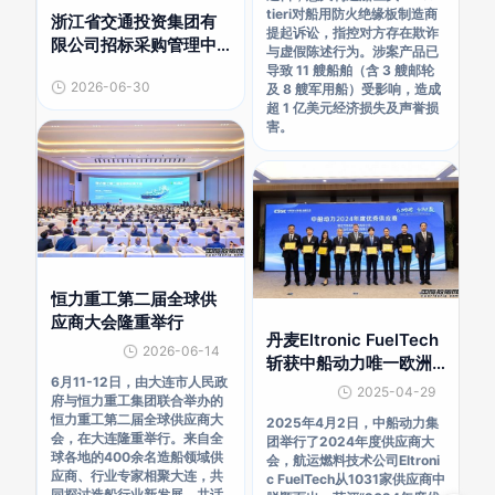
tieri对船用防火绝缘板制造商
浙江省交通投资集团有
提起诉讼，指控对方存在欺诈
限公司招标采购管理中
与虚假陈述行为。涉案产品已
心2026-2030年船舶建
导致 11 艘船舶（含 3 艘邮轮
2026-06-30
造供应商框架入围公开
及 8 艘军用船）受影响，造成
超 1 亿美元经济损失及声誉损
招标项目
害。
恒力重工第二届全球供
应商大会隆重举行
丹麦Eltronic FuelTech
2026-06-14
斩获中船动力唯一欧洲
6月11-12日，由大连市人民政
优秀供应商
2025-04-29
府与恒力重工集团联合举办的
恒力重工第二届全球供应商大
2025年4月2日，中船动力集
会，在大连隆重举行。来自全
团举行了2024年度供应商大
球各地的400余名造船领域供
会，航运燃料技术公司Eltroni
应商、行业专家相聚大连，共
c FuelTech从1031家供应商中
同探讨造船行业新发展，共话