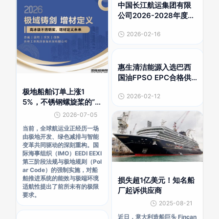
中国长江航运集团有限
公司2026-2028年度船
舶建造战略供应商(海船
2026-02-16
段)第二次增补采购项目
结果公告
惠生清洁能源入选巴西
国油FPSO EPC合格供
应商名单
极地船舶订单上涨1
2026-02-12
5%，不锈钢螺旋桨的“3
D打印革命”已来，你的
2026-07-05
供应商跟上了吗？
当前，全球航运业正经历一场
由极地开发、绿色减排与智能
变革共同驱动的深刻重构。国
际海事组织（IMO）EEDI EEXI
第三阶段法规与极地规则（Pol
ar Code）的强制实施，对船
舶推进系统的能效与极端环境
损失超1亿美元！知名船
适航性提出了前所未有的极限
厂起诉供应商
要求。
2025-08-21
近日，意大利造船巨头 Fincan