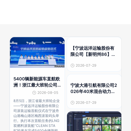
【宁波远洋运输股份有
限公司【新明州86】轮
2026年度修理项目】文
2026-07-29
件预公示
5400辆新能源车直航欧
洲！浙江最大班轮公司
宁波大港引航有限公司2
进军滚装运输
026年40米混合动力钢
2026-08-05
质引航艇建造项目招标
8月5日，浙江省最大班轮企业
2026-07-29
公告
——宁波远洋运输股份有限公
司滚装运输首航仪式在宁波舟
山港梅山港区梅西滚装码头举
行。执行本次首航任务的LNG
双燃料滚装船“CLEAN STA
R”轮将在完成5400余辆新能