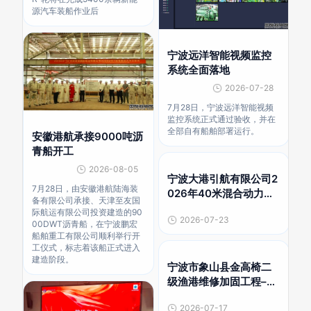
源汽车装船作业后
宁波远洋智能视频监控
系统全面落地
2026-07-28
7月28日，宁波远洋智能视频
监控系统正式通过验收，并在
全部自有船舶部署运行。
安徽港航承接9000吨沥
青船开工
2026-08-05
宁波大港引航有限公司2
7月28日，由安徽港航陆海装
026年40米混合动力钢
备有限公司承接、天津至友国
质引航艇建造项目预公
际航运有限公司投资建造的90
2026-07-23
示
00DWT沥青船，在宁波鹏宏
船舶重工有限公司顺利举行开
工仪式，标志着该船正式进入
建造阶段。
宁波市象山县金高椅二
级渔港维修加固工程–趸
船采购项目合同
2026-07-17