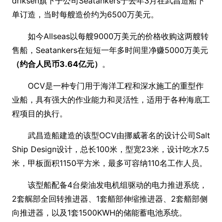
driksen旗下子公司Seatankers于去年3月在武昌造船下
单订造，当时每艘造价约为6500万美元。
如今Allseas以每艘9000万美元的价格收购这两艘转
售船，Seatankers在短短一年多时间里净赚5000万美元
（约合人民币3.64亿元）
。
OCV是一种专门用于海洋工程和深水施工的重型作
业船，具有强大的作业能力和灵活性，适用于各种海底工
程项目的执行。
武昌造船建造的该型OCV由挪威著名的设计公司Salt
Ship Design设计，总长100米，型宽23米，设计吃水7.5
米，甲板面积1150平方米，最多可容纳110名工作人员。
该型船配备4台柴油发电机组驱动的电力推进系统，
2套艉部全回转推进器、1套艏部伸缩推进器、2套艏部侧
向推进器，以及1套1500KWH的储能蓄电池系统。