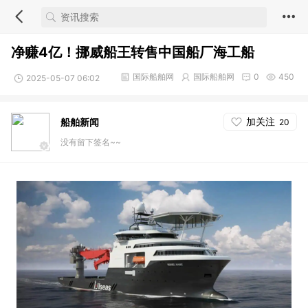
净赚4亿！挪威船王转售中国船厂海工船
国际船舶网
国际船舶网
0
450
2025-05-07 06:02
加关注
船舶新闻
20
没有留下签名~~