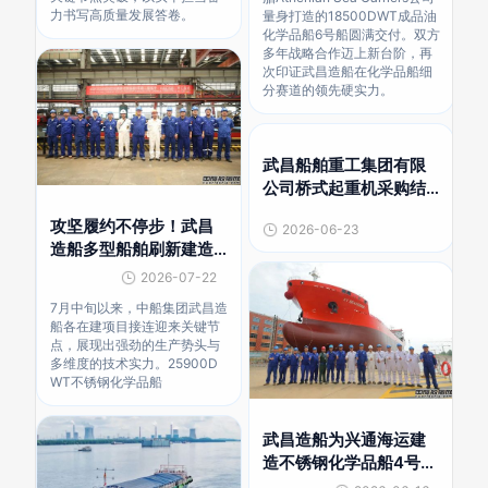
力书写高质量发展答卷。
量身打造的18500DWT成品油
化学品船6号船圆满交付。双方
多年战略合作迈上新台阶，再
次印证武昌造船在化学品船细
分赛道的领先硬实力。
武昌船舶重工集团有限
公司桥式起重机采购结
果公告
攻坚履约不停步！武昌
2026-06-23
造船多型船舶刷新建造
进度
2026-07-22
7月中旬以来，中船集团武昌造
船各在建项目接连迎来关键节
点，展现出强劲的生产势头与
多维度的技术实力。25900D
WT不锈钢化学品船
武昌造船为兴通海运建
造不锈钢化学品船4号船
下水