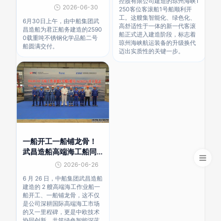
控股有限公司建造的琼州海峡1
2号船
2026-06-30
250客位客滚船1号船顺利开
工。这艘集智能化、绿色化、
6月30日上午，由中船集团武
高舒适性于一体的新一代客滚
昌造船为君正船务建造的2590
船正式进入建造阶段，标志着
0载重吨不锈钢化学品船二号
琼州海峡航运装备的升级换代
船圆满交付。
迈出实质性的关键一步。
一船开工一船铺龙骨！
武昌造船高端海工船同
日迎来双节点
2026-06-26
6 月 26 日，中船集团武昌造船
建造的 2 艘高端海工作业船一
船开工、一船铺龙骨，这不仅
是公司深耕国际高端海工市场
的又一里程碑，更是中欧技术
协同创新、共筑绿色智能深蓝