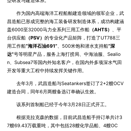
型研发与建造体系。
作为国内高端海洋工程船舶建造领域的领军企业，武
昌造船已形成完整的海工装备研发制造体系，成功构建涵
盖6000至32000马力全系列三用工作船
（AHTS）
、平
台供应船
（PSV）
的专业化产品矩阵，打造了UT788三
用工作船
“海洋石油691”
、500米饱和潜水支持船
“深
达”
号等明星产品，服务上海打捞局、中海油服、Sealio
n、Subsea7等国内外知名客户，在国内外多项深水气田
开发等重大工程中持续发挥关键作用。
去年3月，武昌造船与Seatankers签订了2+2艘OCV
建造合同，同年6月两艘备选订单确认生效。
该系列首制船已经于今年3月28日正式开工。
根据克拉克森的数据，目前武昌造船手持订单共计3
7艘69.43万载重吨，其中包括28艘化学品船、4艘OC