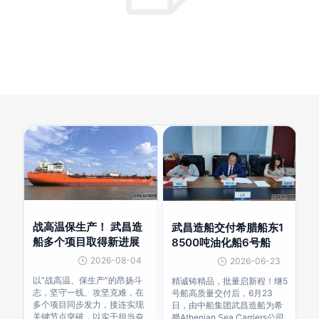
战高温保生产！ 武昌造
武昌造船交付希腊船东1
船多个项目取得新进展
8500吨油化船6号船
2026-08-04
2026-06-23
以“战高温、保生产”的昂扬斗
精诚铸精品，批量启新程！继5
志，坚守一线、攻坚克难，在
号船高质量交付后，6月23
多个项目同步发力，接连实现
日，由中船集团武昌造船为希
关键节点突破，以实干担当奋
腊Athenian Sea Carriers公司