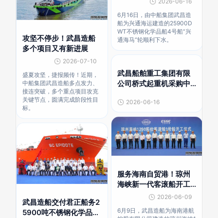
2026-06-16
6月16日，由中船集团武昌造
船为兴通海运建造的25900D
WT不锈钢化学品船4号船“兴
攻坚不停步！武昌造船
通海马”轮顺利下水。
多个项目又有新进展
2026-07-10
武昌船舶重工集团有限
盛夏攻坚，捷报频传！近期，
公司桥式起重机采购中
中船集团武昌造船多点发力、
接连突破，多个重点项目攻克
标候选人公示
关键节点，圆满完成阶段性目
2026-06-16
标。
服务海南自贸港！琼州
海峡新一代客滚船开工
建造
2026-06-09
武昌造船交付君正船务2
6月9日，武昌造船为海南港航
5900吨不锈钢化学品船