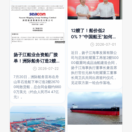
12艘了！船价低2
0%？“中国船王”如何重
塑造船业
2026-07-01
近日，扬子江海事发展有限公
扬子江船业合资船厂接
司与启东乾耀重工再签2艘500
单！洲际船务订造2艘散
00载重吨成品油船建造合同，
货船
扬子江海事执行董事长兼首席
2026-07-22
执行官任元林与乾耀重工董事
7月20日，洲际船务宣布在舟
长周卫兵共同出席签约仪式，
山常石造船下单订造2艘2670
见证双方新一轮合作落地。
0吨散货船，总合同金额约660
0万美元（约合人民币4 47亿
元）。