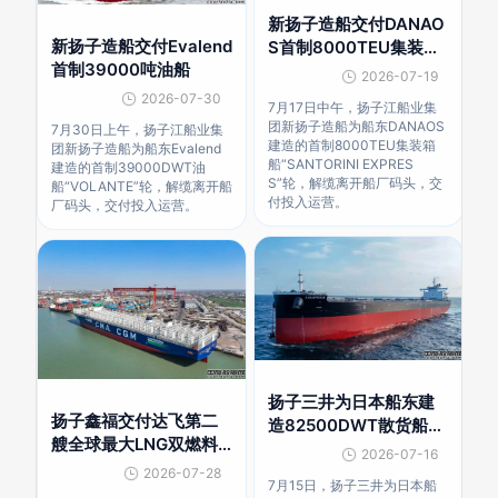
新扬子造船交付DANAO
新扬子造船交付Evalend
S首制8000TEU集装箱
首制39000吨油船
船
2026-07-19
2026-07-30
7月17日中午，扬子江船业集
团新扬子造船为船东DANAOS
7月30日上午，扬子江船业集
建造的首制8000TEU集装箱
团新扬子造船为船东Evalend
船“SANTORINI EXPRES
建造的首制39000DWT油
S”轮，解缆离开船厂码头，交
船“VOLANTE”轮，解缆离开船
付投入运营。
厂码头，交付投入运营。
扬子三井为日本船东建
扬子鑫福交付达飞第二
造82500DWT散货船交
艘全球最大LNG双燃料
付
2026-07-16
集装箱船
2026-07-28
7月15日，扬子三井为日本船