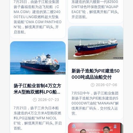
7月25日，由扬子江船业集团
东建造的第六艘新一代82500
扬子鑫福造船为达飞轮船（C
DWT绿色环保散货船“AQUAP
MA CGM）建造的第二艘240
EACE”轮，解缆离开船厂码头,
00TEU LNG双燃料超大型集
开启首航。
装箱船“CMA CGM PANTHEO
N”轮，解缆离开船厂码头, 开
启首航。
新扬子造船为PIE建造50
000吨成品油船交付
2026-07-06
扬子江船业首制4万立方
米A型舱双燃料LPG船交
7月5日中午，扬子江船业集团
付
新扬子造船为PIE船东建造的5
2026-07-23
0000DWT油轮“MANAVAI”解
7月21日，扬子三井为日本船
缆离开船厂码头，交付投入运
东建造的4万立方米A型舱双燃
营。
料LPG运输船“MFM NICOL
E”轮，解缆离开船厂码头, 开启
首航。