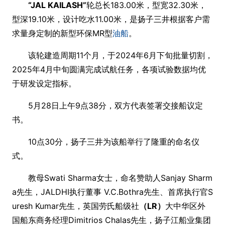
“JAL KAILASH”
轮总长183.00米，型宽32.30米，
型深19.10米，设计吃水11.00米，是扬子三井根据客户需
求量身定制的新型环保MR型
油船
。
该轮建造周期11个月，于2024年6月下旬批量切割，
2025年4月中旬圆满完成试航任务，各项试验数据均优
于研发设定指标。
5月28日上午9点38分，双方代表签署交接船议定
书。
10点30分，扬子三井为该船举行了隆重的命名仪
式。
教母Swati Sharma女士，命名赞助人Sanjay Sharm
a先生，JALDHI执行董事 V.C.Bothra先生、首席执行官S
uresh Kumar先生，英国劳氏船级社
（LR）
大中华区外
国船东商务经理Dimitrios Chalas先生，扬子江船业集团