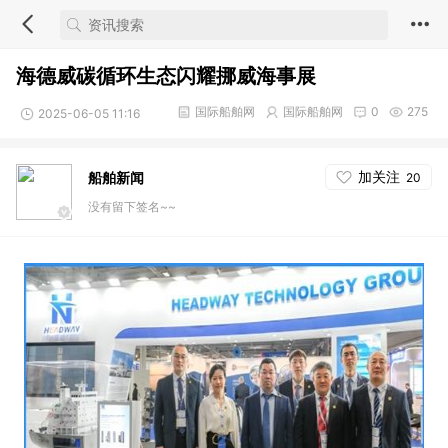
海德威碳循环生态闪耀挪威海事展
国际船舶网
国际船舶网
0
275
2025-06-05 11:16
加关注
船舶新闻
20
没有留下签名~~