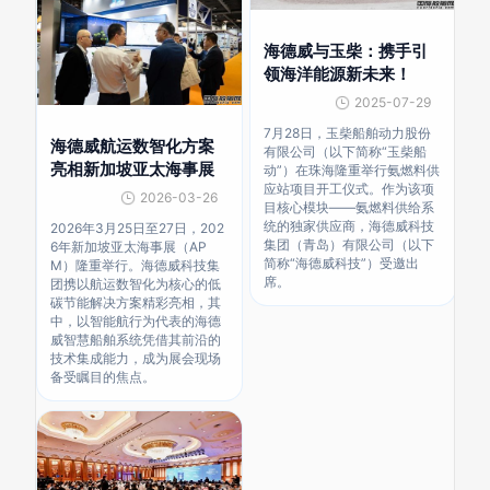
海德威与玉柴：携手引
领海洋能源新未来！
2025-07-29
7月28日，玉柴船舶动力股份
海德威航运数智化方案
有限公司（以下简称“玉柴船
亮相新加坡亚太海事展
动”）在珠海隆重举行氨燃料供
应站项目开工仪式。作为该项
2026-03-26
目核心模块——氨燃料供给系
统的独家供应商，海德威科技
2026年3月25日至27日，202
集团（青岛）有限公司（以下
6年新加坡亚太海事展（AP
简称“海德威科技”）受邀出
M）隆重举行。海德威科技集
席。
团携以航运数智化为核心的低
碳节能解决方案精彩亮相，其
中，以智能航行为代表的海德
威智慧船舶系统凭借其前沿的
技术集成能力，成为展会现场
备受瞩目的焦点。