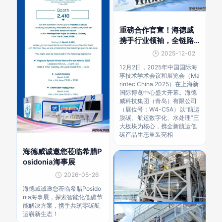
重磅合作官宣！海德威
携手行业领袖，全链路
方案引领低碳航运新范
2025-12-02
式
12月2日，2025年中国国际海
事技术学术会议和展览会（Ma
rintec China 2025）在上海新
国际博览中心盛大开幕。海德
威科技集团（青岛）有限公司
（展位号：W4-C5A）以“航运
脱碳、航运数字化、水处理”三
大板块为核心，携全新航运低
碳产品生态重装亮相
海德威诚邀您莅临希腊P
osidonia海事展
2026-05-26
海德威诚邀您莅临希腊Posido
nia海事展，探索智能化低碳节
能解决方案，携手共筑零碳航
运崭新生态！