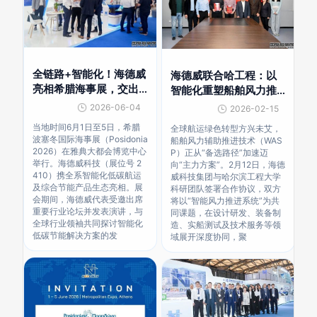
全链路+智能化！海德威
海德威联合哈工程：以
亮相希腊海事展，交出
智能化重塑船舶风力推
绿色节能新答卷
进技术新标杆
2026-06-04
2026-02-15
当地时间6月1日至5日，希腊
全球航运绿色转型方兴未艾，
波塞冬国际海事展（Posidonia
船舶风力辅助推进技术（WAS
2026）在雅典大都会博览中心
P）正从“备选路径”加速迈
举行。海德威科技（展位号 2
向“主力方案”。2月12日，海德
410）携全系智能化低碳航运
威科技集团与哈尔滨工程大学
及综合节能产品生态亮相。展
科研团队签署合作协议，双方
会期间，海德威代表受邀出席
将以“智能风力推进系统”为共
重要行业论坛并发表演讲，与
同课题，在设计研发、装备制
全球行业领袖共同探讨智能化
造、实船测试及技术服务等领
低碳节能解决方案的发
域展开深度协同，聚