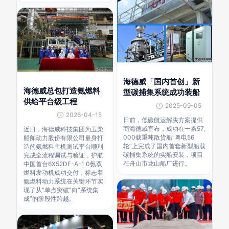
海德威「国内首创」新
海德威总包打造氨燃料
型碳捕集系统成功装船
供给平台级工程
2025-09-05
2026-04-15
日前，低碳航运解决方案提供
商海德威宣布，成功在一条57,
近日，海德威科技集团为玉柴
000载重吨散货船“粤电56
船舶动力股份有限公司量身打
轮”上完成了国内首套新型船载
造的氨燃料主机测试平台顺利
碳捕集系统的实船安装，项目
完成全流程调试与验证，护航
在舟山市龙山船厂进行。
中国首台6X52DF-A-1 0氨双
燃料发动机成功交付，标志着
氨燃料动力系统在关键环节实
现了从“单点突破”向“系统集
成”的阶段性跨越。