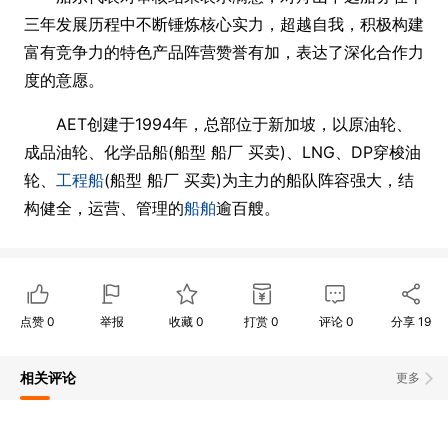
三年发展历程中不断锤炼核心实力，超越自我，积极构建
富有竞争力的特色产品阵营赞誉有加，表达了深化合作力
度的意愿。
AET创建于1994年，总部位于新加坡，以原油轮、
成品油轮、化学品船(船型 船厂 买卖)、LNG、DP穿梭油
轮、
工程船
(船型 船厂 买卖)为主力的船队阵容强大，结
构健全，运营、管理的
船舶
逾百艘。
点赞
0
举报
收藏
0
打赏
0
评论
0
分享
19
相关评论
更多