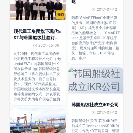
略
2017-07-12
随着“SMARTFleet”全新品牌
的推出，韩国船级社(位置 联
系)（KR）成为首个推出移动
现代重工集团旗下现代E
战略的船级社之一。“SMARTF
&T与韩国船级社签订一
leet”是基于安卓和iOS系统平
台的应用软件(产品库 求购 供
揽子协议
2021-05-06
应)，用来传递即时的船舶，船
队，检验，审核，PSC等信
4月29日，现代重工集团的子
息。客户...
公司现代工程和技术公司（Hy
undai E&T）与韩国船级社(K
R)在位于釜山的韩国船级社总
部签署了《旨在提供技术开发
及技术服务的一揽子业务协
议》。现代E&T代表吴世光、
韩国船级社技术本部部长金延
泰等出席签约仪式，并表示双
方将为扩大为客户创造价值的
韩国船级社成立iKR公司
2017-07-12
韩国船级社(位置 联系)(KR)日
前成立了“InnovationKR”(iKR)
公司，作为KR下属公司，管理