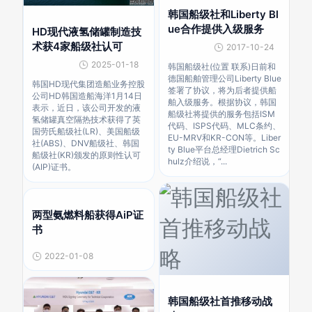
韩国船级社和Liberty Bl
ue合作提供入级服务
HD现代液氢储罐制造技
术获4家船级社认可
2017-10-24
2025-01-18
韩国船级社(位置 联系)日前和
德国船舶管理公司Liberty Blue
韩国HD现代集团造船业务控股
签署了协议，将为后者提供船
公司HD韩国造船海洋1月14日
舶入级服务。根据协议，韩国
表示，近日，该公司开发的液
船级社将提供的服务包括ISM
氢储罐真空隔热技术获得了英
代码、ISPS代码、MLC条约、
国劳氏船级社(LR)、美国船级
EU-MRV和KR-CON等。Liber
社(ABS)、DNV船级社、韩国
ty Blue平台总经理Dietrich Sc
船级社(KR)颁发的原则性认可
hulz介绍说，“...
(AIP)证书。
两型氨燃料船获得AiP证
书
2022-01-08
韩国船级社首推移动战