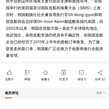
些平台的运作区域将主要分部在非洲和墨西哥湾。” 在韩
国举行的第四届首尔国际造船和海事大会（SIMS）上发
言时，韩国船级社社长兼首席执行官Oh Kong-gyun和韩
国造船协会总经理Oh-Yoon Kwon都提醒各国代表团，自
2002年以来，韩国在造船方面一直处于全球领先地位。
他还指出，虽然造船市场仍然具有不确定性，但韩国造船
企业已经经历了2011年上半年的新船订单恢复。为了接
获更多的新订单，韩国船厂正在致力于创新和推行全面质
量管理。
点赞
0
举报
收藏
0
打赏
0
评论
0
分享
22
相关评论
更多