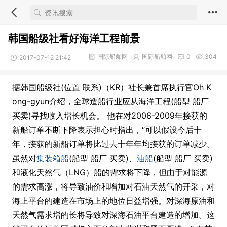
韩国船级社看好海洋工程前景
国际船舶网
国际船舶网
0
304
2017-07-12 21:42
据韩国船级社(位置 联系)（KR）社长兼首席执行官Oh K
ong-gyun介绍，全球造船行业应从海洋工程(船型 船厂
买卖)寻找收入增长机会。 他在对2006-2009年接获的
新船订单不断下降表示担心时指出，“可以假设今后十
年，接获的新船订单将比过去十年年均接获的订单减少。
虽然对
集装箱船
(船型 船厂 买卖)、
油船
(船型 船厂 买卖)
和液化天然气（LNG）船的需求将下降，但由于对能源
的需求高涨，将导致油价和增加对石油天然气的开采，对
海上平台的建造在市场上的地位日益增强。对深海原油和
天然气需求增的长将导致对深海石油平台建造的增加。这