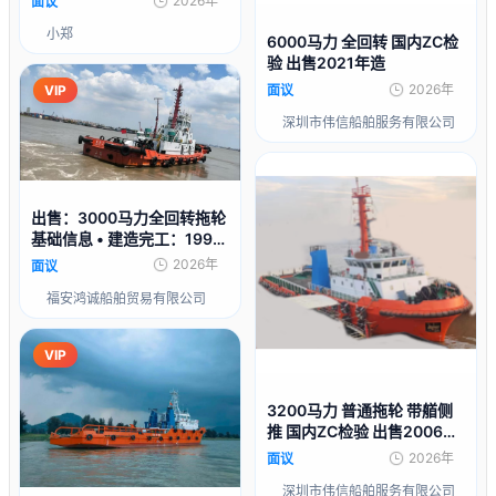
2026年
面议
小郑
6000马力 全回转 国内ZC检
验 出售2021年造
2026年
面议
VIP
深圳市伟信船舶服务有限公司
出售：3000马力全回转拖轮
基础信息 • 建造完工：1993
年 • 建造船厂：中国 上海
2026年
面议
福安鸿诚船舶贸易有限公司
VIP
3200马力 普通拖轮 带艏侧
推 国内ZC检验 出售2006年
造
2026年
面议
深圳市伟信船舶服务有限公司