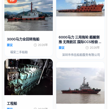
VIP
6000马力 三用拖轮 艏艉侧
3000马力全回转拖船
推 无限航区 国际CCS检验 出
2026年
面议
售2016年造
2026年
面议
福安二手船舶
深圳市伟信船舶服务有限公司
工程船