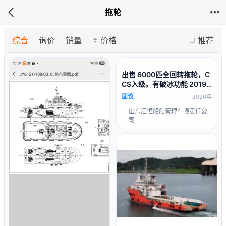
拖轮
综合
询价
销量
价格
推荐
社 • 船舶国籍：中国
出售 6000匹全回转拖轮，C
CS入级。有破冰功能 2019
年建造，总长38.宽11.吃水4
面议
2026年
主机雅玛双机
山东汇恒船舶管理有限责任公
司