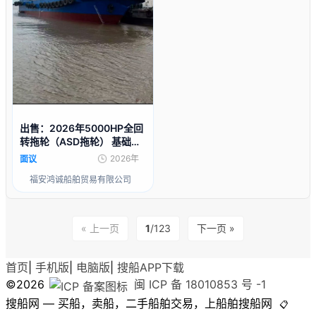
出售：2026年5000HP全回
转拖轮（ASD拖轮） 基础信
息 • 建造年份：2026年07月
2026年
面议
（新建造） • 建造地点：中
福安鸿诚船舶贸易有限公司
国 • 船级社：CCS中国船级
« 上一页
1
/123
下一页 »
首页
|
手机版
|
电脑版
|
搜船APP下载
©2026
闽 ICP 备 18010853 号 -1
搜船网 — 买船，卖船，二手船舶交易，上船舶搜船网
📋