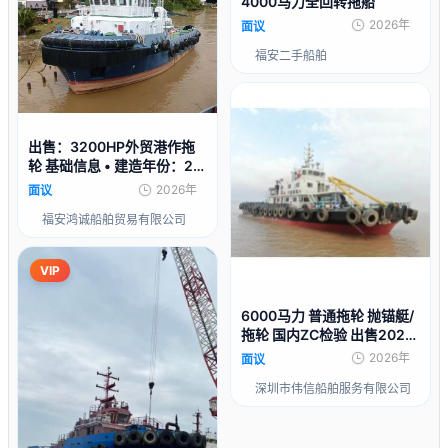
4000马力全回转拖船
2026年
面议
福安二手船舶
出售：3200HP外贸港作拖
轮 基础信息 • 建造年份：20
10年 • 建造地点：马来西亚
2026年
面议
福安鸿诚船舶贸易有限公司
VIP
6000马力 普通拖轮 抛锚艇/
拖轮 国内ZC检验 出售2022
年
2026年
面议
深圳市伟信船舶服务有限公司