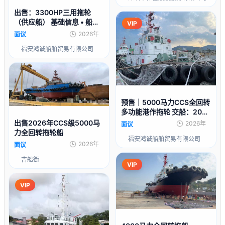
出售：3300HP三用拖轮
（供应船） 基础信息 • 船舶
VIP
类型：供应船 • 建造年份：2
2026年
面议
009年05月 • 建造地点：中
福安鸿诚船舶贸易有限公司
国安徽
预售｜5000马力CCS全回转
多功能港作拖轮 交船：2026
年
出售2026年CCS级5000马
2026年
面议
力全回转拖轮船
福安鸿诚船舶贸易有限公司
2026年
面议
吉船街
VIP
VIP