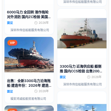
深圳市伟信船舶服务有限公司
6000马力 全回转 港作拖轮
对外消防 国内ZC检验 美国通
用汽车主机 出售1981年造
2026年
面议
深圳市伟信船舶服务有限公司
VIP
3300马力 近海供应船 艏侧
推 国内CCS检验 出售2009
年造
2026年
面议
出售：全新3300马力沿海拖
深圳市伟信船舶服务有限公司
船 建造年份：2026年 建造
地址：中国
2026年
面议
福安鸿诚船舶贸易有限公司