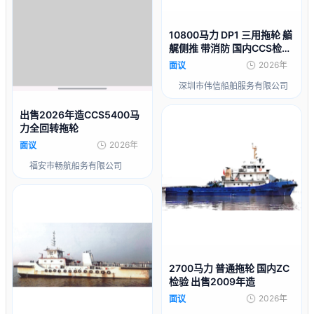
10800马力 DP1 三用拖轮 艏
艉侧推 带消防 国内CCS检验
出售2009年造
2026年
面议
深圳市伟信船舶服务有限公司
出售2026年造CCS5400马
力全回转拖轮
2026年
面议
福安市畅航船务有限公司
2700马力 普通拖轮 国内ZC
检验 出售2009年造
2026年
面议