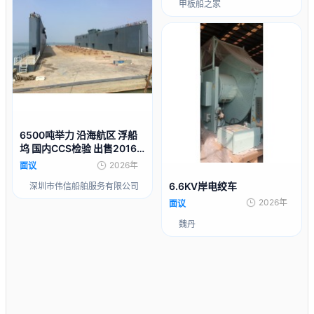
甲板船之家
6500吨举力 沿海航区 浮船
坞 国内CCS检验 出售2016
年造
2026年
面议
6.6KV岸电绞车
深圳市伟信船舶服务有限公司
2026年
面议
魏丹