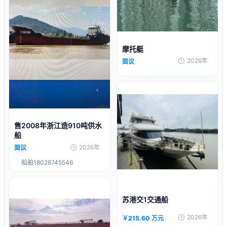
摩托艇
2026年
面议
售2008年浙江造910吨供水
船
2026年
面议
船舶18028745546
苏港交1交通船
2026年
￥215.60 万元