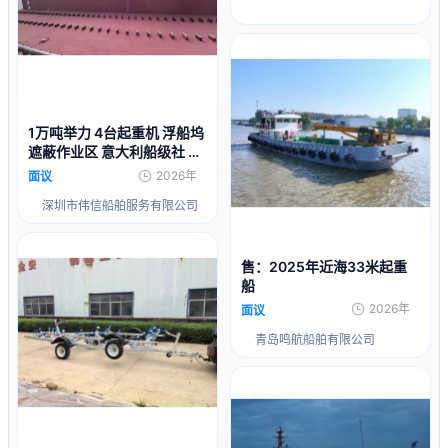
1万吨举力 4台起重机 浮船坞
遮蔽作业区 意大利船级社 RI
NA 出售2026年造
2026年
面议
深圳市伟信船舶服务有限公司
售：2025年近海33米起重
船
2026年
面议
青岛鸣航船舶有限公司