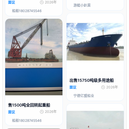
2026年
面议
游艇小趴菜
船舶18028745546
出售15750吨级多用途船
2026年
面议
宁德亿盟船业
售1500吨全回转起重船
2026年
面议
船舶18028745546