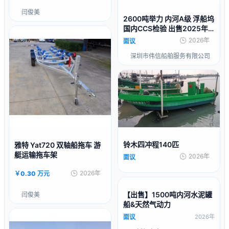
闫俊美
2600吨举力 内河A级 浮船坞
国内CCS检验 出售2025年
造
2026年
面议
深圳市伟信船舶服务有限公司
铃木四冲程140匹
雅特 Yat720 双轴船拖车 游
艇运输拖车架
2026年
面议
2026年
￥0.30 万元
【出售】1500吨内河水泥罐
闫俊美
船&天然气动力
面议
2026年