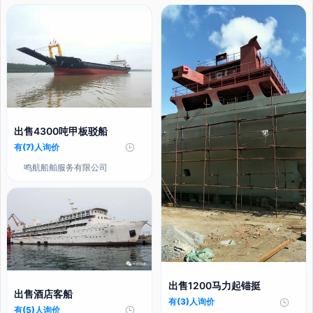
出售4300吨甲板驳船
有(7)人询价
鸣航船舶服务有限公司
出售1200马力起锚挺
出售酒店客船
有(3)人询价
有(5)人询价