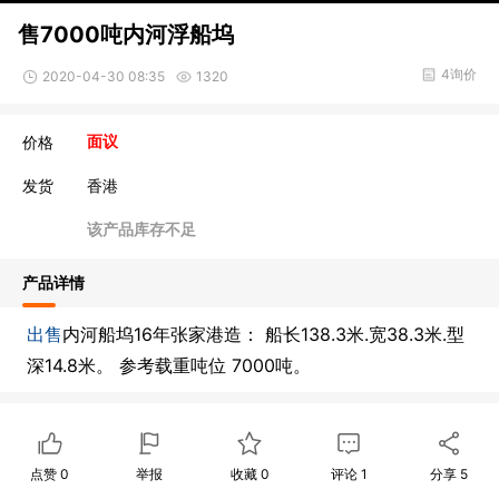
售7000吨内河浮船坞
4询价
2020-04-30 08:35
1320
价格
面议
发货
香港
该产品库存不足
产品详情
出售
内河船坞16年张家港造： 船长138.3米.宽38.3米.型
深14.8米。 参考载重吨位 7000吨。
点赞
0
举报
收藏
0
评论
1
分享
5