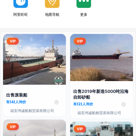
阿里旺旺
地图导航
更多
VIP
VIP
出售2019年新造5000吨沿海
出售滚装船
自卸砂船
有(4)人询价
有(2)人询价
福安鸿诚船舶贸易有限公司
福安鸿诚船舶贸易有限公司
VIP
VIP