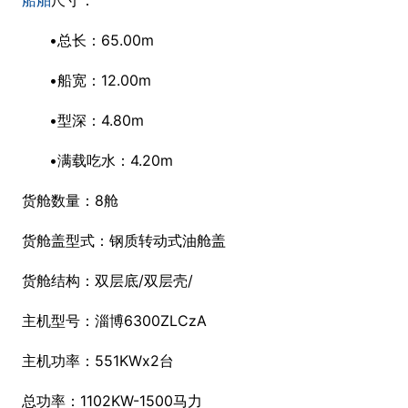
船舶
尺寸：
•总长：65.00m
•船宽：12.00m
•型深：4.80m
•满载吃水：4.20m
货舱数量：8舱
货舱盖型式：钢质转动式油舱盖
货舱结构：双层底/双层壳/
主机型号：淄博6300ZLCzA
主机功率：551KWx2台
总功率：1102KW-1500马力