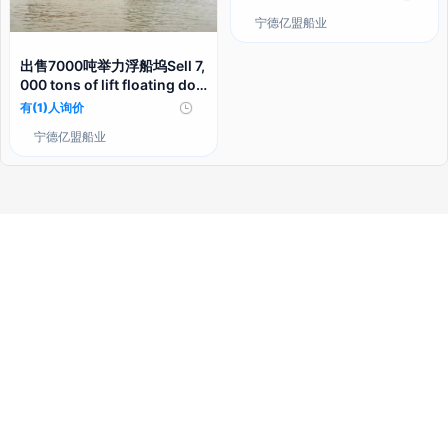
宁德亿盟船业
出售7000吨举力浮船坞Sell 7,
000 tons of lift floating doc
k
有(1)人询价
宁德亿盟船业