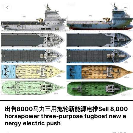
1/3
出售8000马力三用拖轮新能源电推Sell 8,000
horsepower three-purpose tugboat new e
nergy electric push