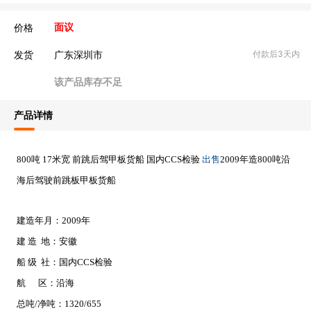
价格
面议
发货
广东深圳市
付款后3天内
该产品库存不足
产品详情
出售
800吨 17米宽 前跳后驾甲板货船 国内CCS检验
2009年造800吨沿
海后驾驶前跳板甲板货船
建造年月：2009年
建 造 地：安徽
船 级 社：国内CCS检验
航 区：沿海
总吨/净吨：1320/655