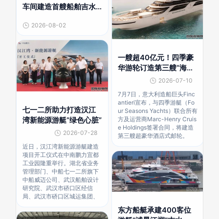
车间建造首艘船舶吉水
试航
2026-08-02
一艘超40亿元！四季豪
华游轮订造第三艘“海上
酒店”
2026-07-10
7月7日，意大利造船巨头Finc
antieri宣布，与四季游艇（Fo
七一二所助力打造汉江
ur Seasons Yachts）联合所有
方及运营商Marc-Henry Cruis
湾新能源游艇“绿色心脏”
e Holdings签署合同，将建造
2026-07-28
第三艘超豪华酒店式邮轮。
近日，汉江湾新能源游艇建造
项目开工仪式在中南鹏力宜都
工业园隆重举行。湖北省业务
管理部门、中船七一二所旗下
中船威迈公司、武汉船舶设计
研究院、武汉市硚口区经信
局、武汉市硚口区城运集团、
东方船艇承建400客位