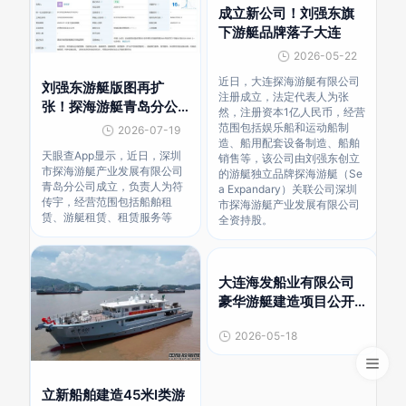
成立新公司！刘强东旗
下游艇品牌落子大连
2026-05-22
近日，大连探海游艇有限公司
刘强东游艇版图再扩
注册成立，法定代表人为张
张！探海游艇青岛分公
然，注册资本1亿人民币，经营
司成立
范围包括娱乐船和运动船制
2026-07-19
造、船用配套设备制造、船舶
天眼查App显示，近日，深圳
销售等，该公司由刘强东创立
市探海游艇产业发展有限公司
的游艇独立品牌探海游艇（Se
青岛分公司成立，负责人为符
a Expandary）关联公司深圳
传宇，经营范围包括船舶租
市探海游艇产业发展有限公司
赁、游艇租赁、租赁服务等
全资持股。
大连海发船业有限公司
豪华游艇建造项目公开
招标公告
2026-05-18
立新船舶建造45米I类游