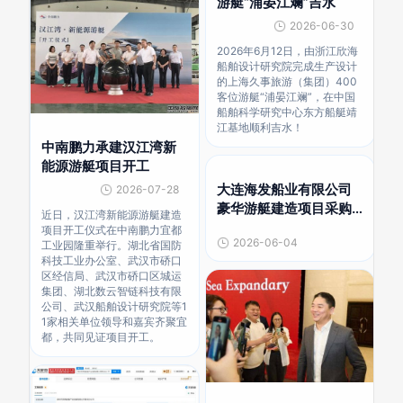
游艇“浦晏江斓”吉水
2026-06-30
2026年6月12日，由浙江欣海
船舶设计研究院完成生产设计
的上海久事旅游（集团）400
客位游艇“浦晏江斓”，在中国
船舶科学研究中心东方船艇靖
江基地顺利吉水！
中南鹏力承建汉江湾新
能源游艇项目开工
大连海发船业有限公司
2026-07-28
豪华游艇建造项目采购
近日，汉江湾新能源游艇建造
中标结果公示
项目开工仪式在中南鹏力宜都
2026-06-04
工业园隆重举行。湖北省国防
科技工业办公室、武汉市硚口
区经信局、武汉市硚口区城运
集团、湖北数云智链科技有限
公司、武汉船舶设计研究院等1
1家相关单位领导和嘉宾齐聚宜
都，共同见证项目开工。