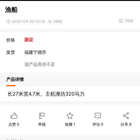
渔船
1询价
2020-09-23 10:19
2992
价格
面议
发货
福建宁德市
该产品库存不足
产品详情
长27米宽4.7米。主机潍坊320马力
点赞
0
举报
收藏
1
评论
0
分享
9