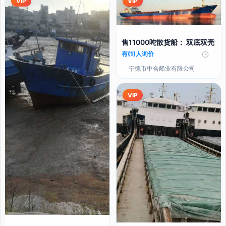
VIP
VIP
售11000吨散货船： 双底双壳
有(1)人询价
宁德市中合船业有限公司
VIP