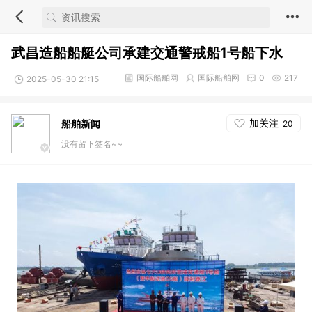
武昌造船船艇公司承建交通警戒船1号船下水
国际船舶网
国际船舶网
0
217
2025-05-30 21:15
加关注
船舶新闻
20
没有留下签名~~