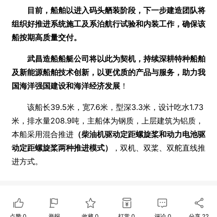
目前，船舶以进入码头舾装阶段，下一步建造团队将
组织好推进系统施工及系泊航行试验和内装工作，确保该
船按期高质量交付。
武昌造船船艇公司将以此为契机，持续深耕特种船舶
及新能源船舶技术创新，以更优质的产品与服务，助力我
国海洋强国建设和海洋经济发展
！
该船长39.5米，宽7.6米，型深3.3米，设计吃水1.73
米，排水量208.9吨，主船体为钢质，上层建筑为铝质，
本船采用混合推进
（柴油机驱动定距螺旋桨和动力电池驱
动定距螺旋桨两种推进模式）
，双机、双桨、双舵直线推
进方式。
点赞
0
举报
收藏
0
打赏
0
评论
0
分享
22