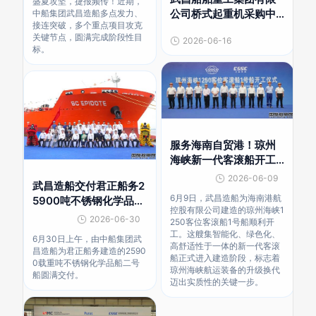
盛夏攻坚，捷报频传！近期，
公司桥式起重机采购中
中船集团武昌造船多点发力、
接连突破，多个重点项目攻克
标候选人公示
关键节点，圆满完成阶段性目
2026-06-16
标。
服务海南自贸港！琼州
海峡新一代客滚船开工
建造
2026-06-09
武昌造船交付君正船务2
6月9日，武昌造船为海南港航
5900吨不锈钢化学品船
控股有限公司建造的琼州海峡1
2号船
2026-06-30
250客位客滚船1号船顺利开
工。这艘集智能化、绿色化、
6月30日上午，由中船集团武
高舒适性于一体的新一代客滚
昌造船为君正船务建造的2590
船正式进入建造阶段，标志着
0载重吨不锈钢化学品船二号
琼州海峡航运装备的升级换代
船圆满交付。
迈出实质性的关键一步。