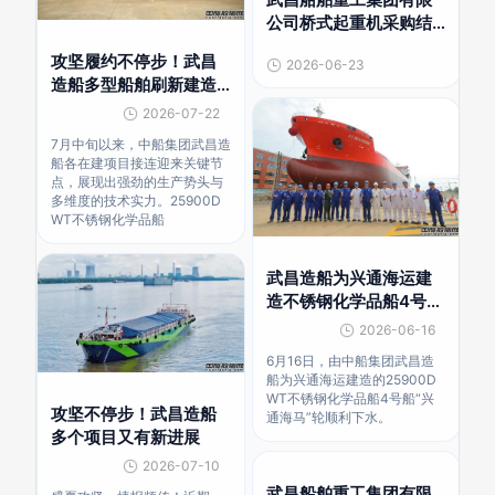
公司桥式起重机采购结
果公告
攻坚履约不停步！武昌
2026-06-23
造船多型船舶刷新建造
进度
2026-07-22
7月中旬以来，中船集团武昌造
船各在建项目接连迎来关键节
点，展现出强劲的生产势头与
多维度的技术实力。25900D
WT不锈钢化学品船
武昌造船为兴通海运建
造不锈钢化学品船4号船
下水
2026-06-16
6月16日，由中船集团武昌造
船为兴通海运建造的25900D
WT不锈钢化学品船4号船“兴
攻坚不停步！武昌造船
通海马”轮顺利下水。
多个项目又有新进展
2026-07-10
武昌船舶重工集团有限