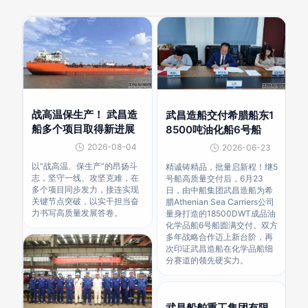
战高温保生产！ 武昌造
武昌造船交付希腊船东1
船多个项目取得新进展
8500吨油化船6号船
2026-08-04
2026-06-23
以“战高温、保生产”的昂扬斗
精诚铸精品，批量启新程！继5
志，坚守一线、攻坚克难，在
号船高质量交付后，6月23
多个项目同步发力，接连实现
日，由中船集团武昌造船为希
关键节点突破，以实干担当奋
腊Athenian Sea Carriers公司
力书写高质量发展答卷。
量身打造的18500DWT成品油
化学品船6号船圆满交付。双方
多年战略合作迈上新台阶，再
次印证武昌造船在化学品船细
分赛道的领先硬实力。
武昌船舶重工集团有限