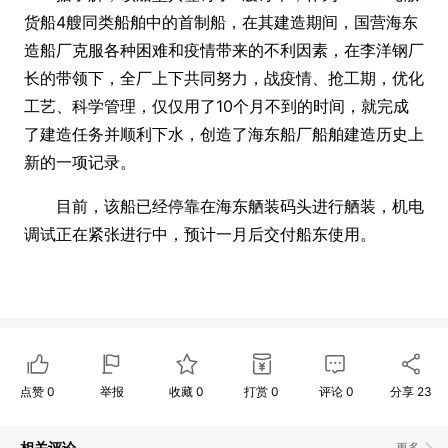
货船4艘同类船舶中的首制船，在其建造期间，国营海东
造船厂克服各种困难和疫情带来的不利因素，在李洋钢厂
长的带领下，全厂上下共同努力，战疫情、抢工期，优化
工艺、科学管理，仅仅用了10个月不到的时间，就完成
了建造任务并顺利下水，创造了海东船厂船舶建造历史上
新的一项记录。
目前，该船已经停靠在海东舾装码头进行舾装，机电
调试正在紧张进行中，预计一月后交付船东使用。
点赞
0
举报
收藏
0
打赏
0
评论
0
分享
23
相关评论
更多