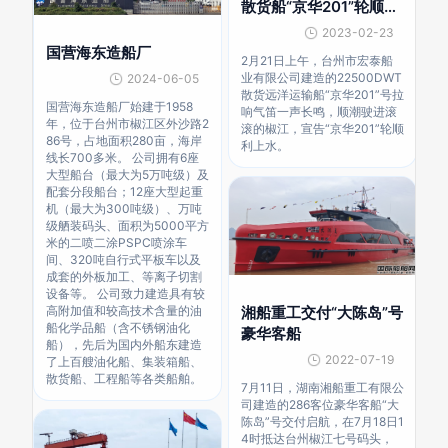
散货船“京华201”轮顺利
下水
2023-02-23
国营海东造船厂
2月21日上午，台州市宏泰船
业有限公司建造的22500DWT
2024-06-05
散货远洋运输船“京华201”号拉
国营海东造船厂始建于1958
响气笛一声长鸣，顺潮驶进滚
年，位于台州市椒江区外沙路2
滚的椒江，宣告“京华201”轮顺
86号，占地面积280亩，海岸
利上水。
线长700多米。 公司拥有6座
大型船台（最大为5万吨级）及
配套分段船台；12座大型起重
机（最大为300吨级）、万吨
级舾装码头、面积为5000平方
米的二喷二涂PSPC喷涂车
间、320吨自行式平板车以及
成套的外板加工、等离子切割
设备等。 公司致力建造具有较
湘船重工交付“大陈岛”号
高附加值和较高技术含量的油
船化学品船（含不锈钢油化
豪华客船
船），先后为国内外船东建造
2022-07-19
了上百艘油化船、集装箱船、
散货船、工程船等各类船舶。
7月11日，湖南湘船重工有限公
司建造的286客位豪华客船“大
陈岛”号交付启航，在7月18日1
4时抵达台州椒江七号码头，