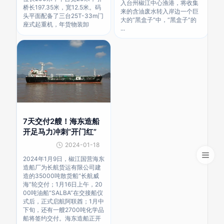
入台州椒江中心渔港，将收集
桥长197.35米，宽12.5米。码
来的含油废水转入岸边一个巨
头平面配备了三台25T-33m门
大的“黑盒子”中，“黑盒子”的
座式起重机，年货物装卸
...
7天交付2艘！海东造船
开足马力冲刺“开门红”
2024-01-18
2024年1月9日，椒江国营海东
造船厂为长航货运有限公司建
造的35000吨散货船“长航威
海”轮交付；1月16日上午，20
00吨油船“SALBA”在交接船仪
式后，正式启航阿联酋；1月中
下旬，还有一艘2700吨化学品
船将签约交付。海东造船正开