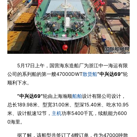
5月17日上午，国营海东造船厂为浙江中一海运有限
公司的系列船的第一艘47000DWT
散货船
“中兴达69”
轮
顺利下水。
“中兴达69”
轮由上海瀚顺
船舶
设计有限公司设计，
总长189.98米、型宽31.00米、型深15.40米、吃水10.95
米、设计航速12节，
主机
功率5400千瓦，续航能力600
0海里。
据了解，该船型共签订了4艘订单，作为47000吨散