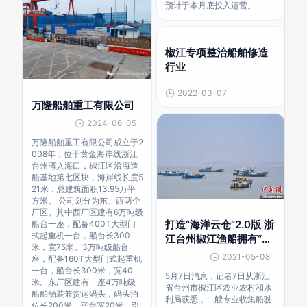
预计于本月底投入运营。
椒江专项整治船舶修造
行业
2022-03-07
万隆船舶重工有限公司
2024-06-05
万隆船舶重工有限公司成立于2
008年，位于黄金海岸线浙江
台州湾入海口，椒江区沿海造
船基地第七区块，海岸线长度5
21米，总建筑面积13.95万平
方米。 公司划分为东、西两个
厂区。其中西厂区建有6万吨级
打造“海洋云仓”2.0版 浙
船台一座，配备400T大型门
式起重机一台，船台长300
江台州椒江渔船拥有“健
米，宽75米。3万吨级船台一
康码”
2021-05-08
座，配备160T大型门式起重机
一台，船台长300米，宽40
5月7日消息，记者7日从浙江
米。东厂区建有一座4万吨级
省台州市椒江区农业农村和水
船舶舾装兼货运码头，码头泊
利局获悉，一艘专业收集船驶
位长200米，平台宽20米，引