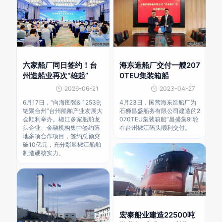
六家船厂同日签约！台
海东造船厂交付一艘207
州造船业再次“雄起”
0TEU集装箱船
2026-06-21
2023-04-27
6月17日，“向海图强& 12539;
4月23日，国营海东造船厂为
链聚台州”台州船舶产业发展大
石狮昌盛船务有限公司建造的2
会顺利举办。椒江多家船舶龙
070TEU集装箱船“昌盛集9”轮
头企业、金融机构集中签约落
在台州椒江码头顺利交付。
地多项合作项目，签约总额突
破10亿元，充分彰显椒江船舶
制造硬核实力。
宏泰船业建造22500吨