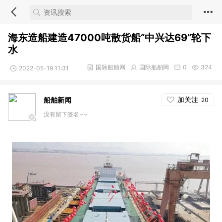
海东造船建造47000吨散货船“中兴达69”轮下
水
国际船舶网
国际船舶网
0
324
2022-05-19 11:31
加关注
船舶新闻
20
没有留下签名~~