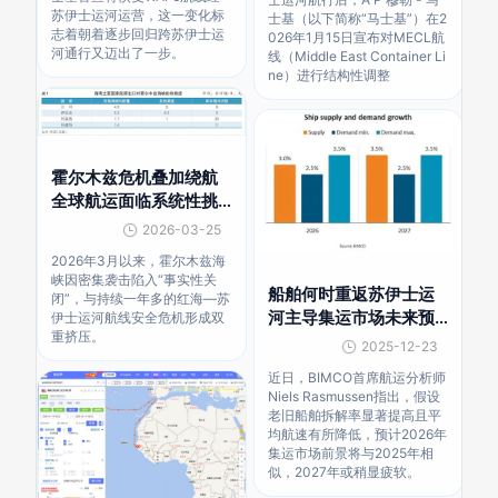
苏伊士运河运营，这一变化标
士基（以下简称“马士基”）在2
志着朝着逐步回归跨苏伊士运
026年1月15日宣布对MECL航
河通行又迈出了一步。
线（Middle East Container Li
ne）进行结构性调整
霍尔木兹危机叠加绕航
全球航运面临系统性挑
战
2026-03-25
2026年3月以来，霍尔木兹海
峡因密集袭击陷入“事实性关
船舶何时重返苏伊士运
闭”，与持续一年多的红海—苏
河主导集运市场未来预
伊士运河航线安全危机形成双
重挤压。
期
2025-12-23
近日，BIMCO首席航运分析师
Niels Rasmussen指出，假设
老旧船舶拆解率显著提高且平
均航速有所降低，预计2026年
集运市场前景将与2025年相
似，2027年或稍显疲软。