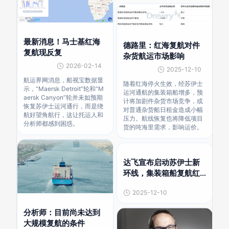
最新消息！马士基红海
德路里：红海复航对件
复航现反复
杂货航运市场影响
2026-02-14
2025-12-10
航运界网消息，船视宝数据显
随着红海停火生效，经苏伊士
示，“Maersk Detroit”轮和“M
运河通航的集装箱船增多，预
aersk Canyon”轮并未如预期
计将加剧件杂货市场竞争，或
恢复苏伊士运河通行，而是绕
对普通杂货船日租金造成小幅
航好望角航行，这让托运人和
压力。航线恢复也将降低项目
分析师都感到困惑。
货的吨海里需求，影响运价。
达飞宣布启动苏伊士新
环线，集装箱船复航红
海迈出关键一步
2025-12-10
分析师：目前尚未达到
大规模复航的条件