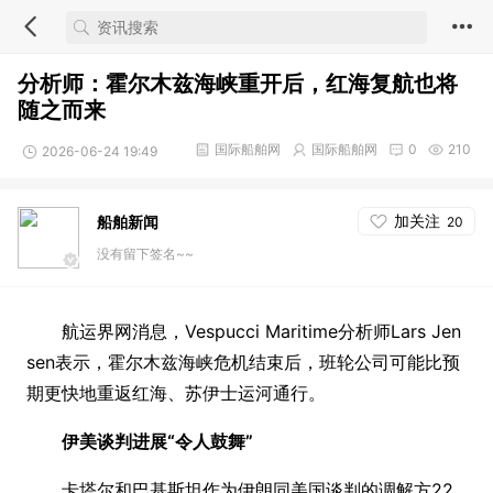
分析师：霍尔木兹海峡重开后，红海复航也将
随之而来
国际船舶网
国际船舶网
0
210
2026-06-24 19:49
加关注
船舶新闻
20
没有留下签名~~
航运界网消息，Vespucci Maritime分析师Lars Jen
sen表示，霍尔木兹海峡危机结束后，班轮公司可能比预
期更快地重返红海、苏伊士运河通行。
伊美谈判进展
“令人鼓舞”
卡塔尔和巴基斯坦作为伊朗同美国谈判的调解方22