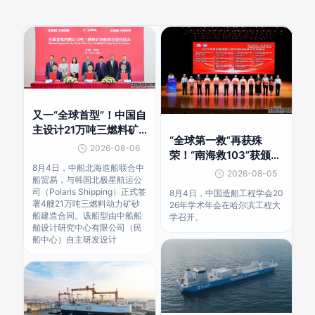
又一“全球首型”！中国自
主设计21万吨三燃料矿
“全球第一救”再获殊
砂船获韩国船东认可
2026-08-06
荣！“南海救103”获颁科
8月4日，中船北海造船联合中
技进步奖特等奖
2026-08-05
船贸易，与韩国北极星航运公
司（Polaris Shipping）正式签
8月4日，中国造船工程学会20
署4艘21万吨三燃料动力矿砂
26年学术年会在哈尔滨工程大
船建造合同。该船型由中船船
学召开。
舶设计研究中心有限公司（民
船中心）自主研发设计