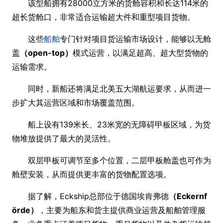
该型船拥有28000立方米的货舱容积和长达114米的
超长货舱口，非常适合运输超大件和重型项目货物。
这些
船舶
专门针对项目货运输市场设计，能够以无舱
盖
（open-top）
模式运营，以满足超高、超大型货物的
运输需求。
同时，新船还将满足北美五大湖航运要求，从而进一
步扩大其运营区域和市场覆盖范围。
船上设有139米长、23米宽的无障碍甲板区域，为货
物堆放提供了最大的灵活性。
双层甲板可调节至多个位置，二层甲板舱盖也可作为
舱壁安装，从而提供更丰富的货物配置选项。
据了解，Eckship总部位于德国埃肯弗德
（Eckernf
örde）
，主要为船东和货主提供商业运营及船舶管理服