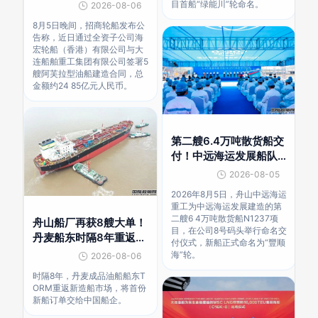
伐
目首船“绿能川”轮命名。
2026-08-06
8月5日晚间，招商轮船发布公
告称，近日通过全资子公司海
宏轮船（香港）有限公司与大
连船舶重工集团有限公司签署5
艘阿芙拉型油船建造合同，总
金额约24 85亿元人民币。
第二艘6.4万吨散货船交
付！中远海运发展船队
扩容
2026-08-05
2026年8月5日，舟山中远海运
重工为中远海运发展建造的第
二艘6 4万吨散货船N1237项
舟山船厂再获8艘大单！
目，在公司8号码头举行命名交
丹麦船东时隔8年重返新
付仪式，新船正式命名为“豐顺
造船市场
海”轮。
2026-08-06
时隔8年，丹麦成品油船船东T
ORM重返新造船市场，将首份
新船订单交给中国船企。