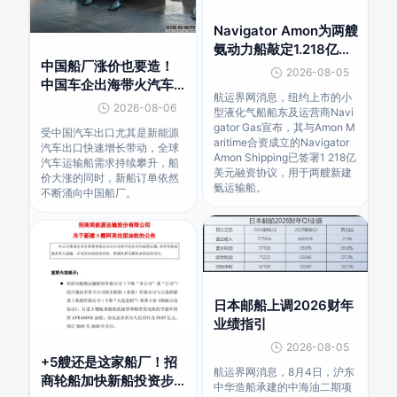
Navigator Amon为两艘
氨动力船敲定1.218亿美
中国船厂涨价也要造！
元融资
2026-08-05
中国车企出海带火汽车
航运界网消息，纽约上市的小
运输船市场
2026-08-06
型液化气船船东及运营商Navi
gator Gas宣布，其与Amon M
受中国汽车出口尤其是新能源
aritime合资成立的Navigator
汽车出口快速增长带动，全球
Amon Shipping已签署1 218亿
汽车运输船需求持续攀升，船
美元融资协议，用于两艘新建
价大涨的同时，新船订单依然
氨运输船。
不断涌向中国船厂。
日本邮船上调2026财年
业绩指引
2026-08-05
+5艘还是这家船厂！招
航运界网消息，8月4日，沪东
商轮船加快新船投资步
中华造船承建的中海油二期项